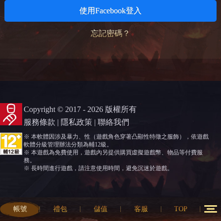
使用Facebook登入
忘記密碼？
Copyright © 2017 - 2026 版權所有
服務條款
|
隱私政策
|
聯絡我們
※ 本軟體因涉及暴力、性（遊戲角色穿著凸顯性特徵之服飾），依遊戲
軟體分級管理辦法分類為輔12級。
※ 本遊戲為免費使用，遊戲內另提供購買虛擬遊戲幣、物品等付費服
務。
※ 長時間進行遊戲，請注意使用時間，避免沉迷於遊戲。
帳號
禮包
儲值
客服
TOP
12