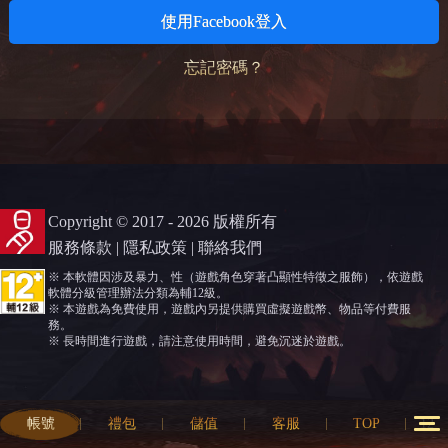
使用Facebook登入
忘記密碼？
Copyright © 2017 - 2026 版權所有
服務條款
|
隱私政策
|
聯絡我們
※ 本軟體因涉及暴力、性（遊戲角色穿著凸顯性特徵之服飾），依遊戲
軟體分級管理辦法分類為輔12級。
※ 本遊戲為免費使用，遊戲內另提供購買虛擬遊戲幣、物品等付費服
務。
※ 長時間進行遊戲，請注意使用時間，避免沉迷於遊戲。
帳號
禮包
儲值
客服
TOP
12